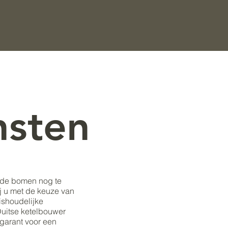
nsten
er de bomen nog te
j u met de keuze van
ishoudelijke
Duitse ketelbouwer
 garant voor een