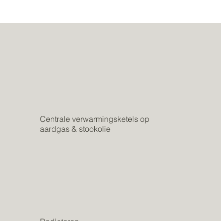
Centrale verwarmingsketels op
aardgas & stookolie