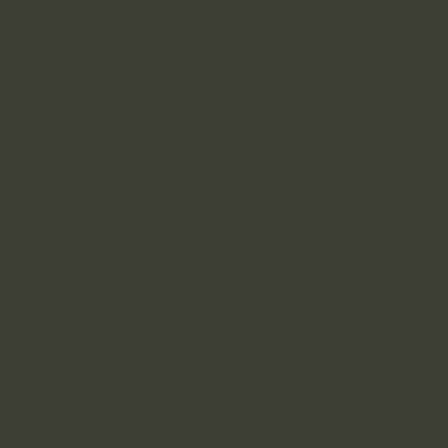
Ninewaves bvba
Galgenstraat 9
2970 's Gravenwezel
België
0499 27 54 85
info@ninewaves.be